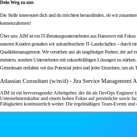
Dein Weg zu uns
Die Stelle interessiert dich und du möchtest herausfinden, ob wir zusamm
kennenzulernen!
Über uns: AIM ist ein IT-Beratungsunternehmen aus Hannover mit Fokus a
unseren Kunden gestalten wir zukunftssichere IT-Landschaften – durch ei
Qualitätsmanagement. Wir verstehen uns als langfristiger Partner, der au
meistern, sondern Unternehmen mit zukunftsfähigen Lösungen zu stärken
Gemeinsam entfalten wir das Potenzial jedes und jeder Einzelnen, um als T
Atlassian Consultant (w/m/d) - Jira Service Management
AIM ist ein hervorragender Arbeitgeber, der dir als DevOps Engineer (
Unternehmenskultur und einem hohen Fokus auf persönliche sowie fach
Fähigkeiten kontinuierlich weiter. Die regelmäßigen Team-Events un