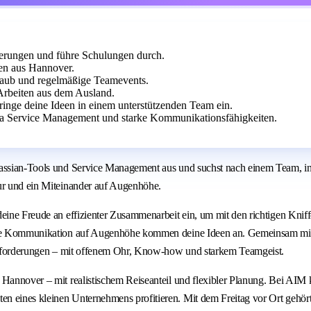
erungen und führe Schulungen durch.
en aus Hannover.
rlaub und regelmäßige Teamevents.
Arbeiten aus dem Ausland.
ringe deine Ideen in einem unterstützenden Team ein.
ira Service Management und starke Kommunikationsfähigkeiten.
lassian-Tools und Service Management aus und suchst nach einem Team, in
tur und ein Miteinander auf Augenhöhe.
deine Freude an effizienter Zusammenarbeit ein, um mit den richtigen Knif
klare Kommunikation auf Augenhöhe kommen deine Ideen an. Gemeinsam mi
rausforderungen – mit offenem Ohr, Know-how und starkem Teamgeist.
 Hannover – mit realistischem Reiseanteil und flexibler Planung. Bei AIM 
en eines kleinen Unternehmens profitieren. Mit dem Freitag vor Ort gehö