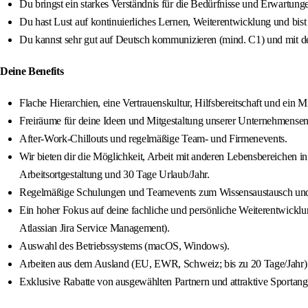
Du bringst ein starkes Verständnis für die Bedürfnisse und Erwartu
Du hast Lust auf kontinuierliches Lernen, Weiterentwicklung und bis
Du kannst sehr gut auf Deutsch kommunizieren (mind. C1) und mit dei
Deine Benefits
Flache Hierarchien, eine Vertrauenskultur, Hilfsbereitschaft und ein 
Freiräume für deine Ideen und Mitgestaltung unserer Unternehmense
After-Work-Chillouts und regelmäßige Team- und Firmenevents.
Wir bieten dir die Möglichkeit, Arbeit mit anderen Lebensbereichen in
Arbeitsortgestaltung und 30 Tage Urlaub/Jahr.
Regelmäßige Schulungen und Teamevents zum Wissensaustausch und 
Ein hoher Fokus auf deine fachliche und persönliche Weiterentwicklun
Atlassian Jira Service Management).
Auswahl des Betriebssystems (macOS, Windows).
Arbeiten aus dem Ausland (EU, EWR, Schweiz; bis zu 20 Tage/Jahr)
Exklusive Rabatte von ausgewählten Partnern und attraktive Sportang