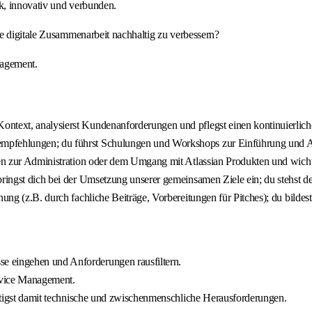
k, innovativ und verbunden.
e digitale Zusammenarbeit nachhaltig zu verbessern?
nagement.
ntext, analysierst Kundenanforderungen und pflegst einen kontinuierliche
empfehlungen; du führst Schulungen und Workshops zur Einführung und 
gen zur Administration oder dem Umgang mit Atlassian Produkten und wichti
bringst dich bei der Umsetzung unserer gemeinsamen Ziele ein; du stehst d
nung (z.B. durch fachliche Beiträge, Vorbereitungen für Pitches); du bildes
e eingehen und Anforderungen rausfiltern.
ervice Management.
wältigst damit technische und zwischenmenschliche Herausforderungen.