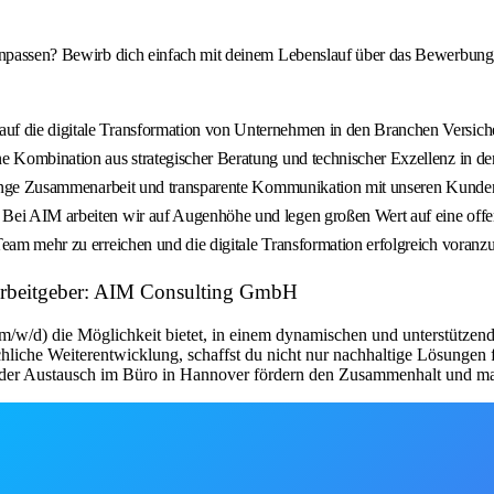
enpassen? Bewirb dich einfach mit deinem Lebenslauf über das Bewerbungsf
uf die digitale Transformation von Unternehmen in den Branchen Versich
ne Kombination aus strategischer Beratung und technischer Exzellenz in d
f enge Zusammenarbeit und transparente Kommunikation mit unseren Kunden 
. Bei AIM arbeiten wir auf Augenhöhe und legen großen Wert auf eine o
eam mehr zu erreichen und die digitale Transformation erfolgreich voranzu
 Arbeitgeber: AIM Consulting GmbH
m/w/d) die Möglichkeit bietet, in einem dynamischen und unterstützende
liche Weiterentwicklung, schaffst du nicht nur nachhaltige Lösungen 
d der Austausch im Büro in Hannover fördern den Zusammenhalt und ma