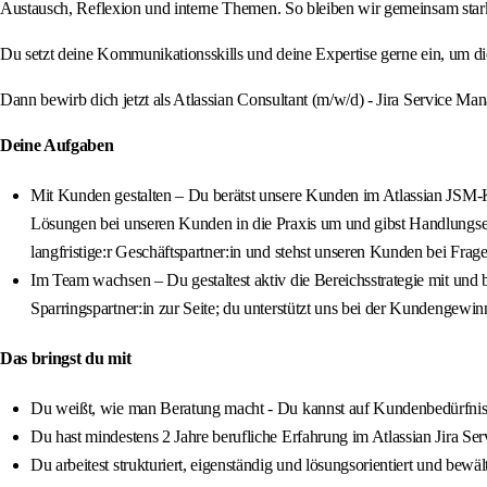
Austausch, Reflexion und interne Themen. So bleiben wir gemeinsam star
Du setzt deine Kommunikationsskills und deine Expertise gerne ein, um di
Dann bewirb dich jetzt als Atlassian Consultant (m/w/d) - Jira Service Ma
Deine Aufgaben
Mit Kunden gestalten – Du berätst unsere Kunden im Atlassian JSM-Ko
Lösungen bei unseren Kunden in die Praxis um und gibst Handlungs
langfristige:r Geschäftspartner:in und stehst unseren Kunden bei Fra
Im Team wachsen – Du gestaltest aktiv die Bereichsstrategie mit und 
Sparringspartner:in zur Seite; du unterstützt uns bei der Kundengewin
Das bringst du mit
Du weißt, wie man Beratung macht - Du kannst auf Kundenbedürfniss
Du hast mindestens 2 Jahre berufliche Erfahrung im Atlassian Jira S
Du arbeitest strukturiert, eigenständig und lösungsorientiert und be