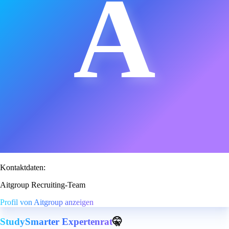
A
Kontaktdaten:
Aitgroup Recruiting-Team
Profil von Aitgroup anzeigen
StudySmarter Expertenrat
🤫