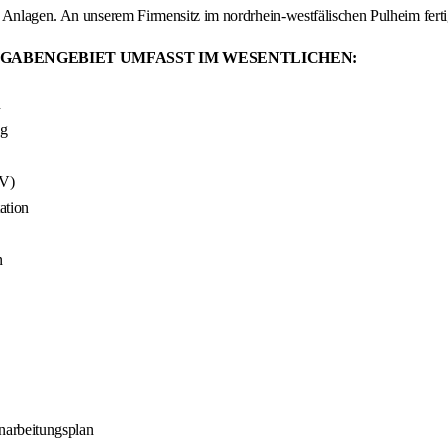
r Anlagen. An unserem Firmensitz im nordrhein-westfälischen Pulheim fert
GABENGEBIET UMFASST IM WESENTLICHEN:
n
ng
VV)
ation
n
inarbeitungsplan