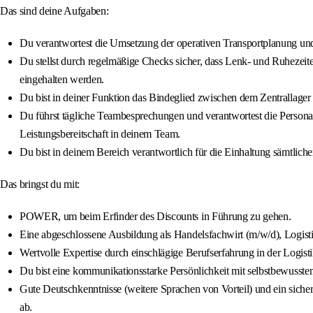
Das sind deine Aufgaben:
Du verantwortest die Umsetzung der operativen Transportplanung und 
Du stellst durch regelmäßige Checks sicher, dass Lenk- und Ruhezei
eingehalten werden.
Du bist in deiner Funktion das Bindeglied zwischen dem Zentrallager un
Du führst tägliche Teambesprechungen und verantwortest die Personal
Leistungsbereitschaft in deinem Team.
Du bist in deinem Bereich verantwortlich für die Einhaltung sämtlich
Das bringst du mit:
POWER, um beim Erfinder des Discounts in Führung zu gehen.
Eine abgeschlossene Ausbildung als Handelsfachwirt (m/w/d), Logistik
Wertvolle Expertise durch einschlägige Berufserfahrung in der Logisti
Du bist eine kommunikationsstarke Persönlichkeit mit selbstbewuss
Gute Deutschkenntnisse (weitere Sprachen von Vorteil) und ein si
ab.