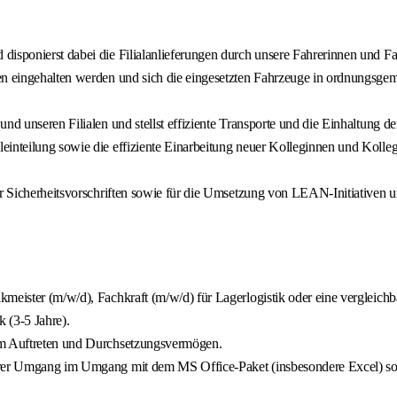
disponierst dabei die Filialanlieferungen durch unsere Fahrerinnen und Fa
ten eingehalten werden und sich die eingesetzten Fahrzeuge in ordnungsge
d unseren Filialen und stellst effiziente Transporte und die Einhaltung der
einteilung sowie die effiziente Einarbeitung neuer Kolleginnen und Kolle
er Sicherheitsvorschriften sowie für die Umsetzung von LEAN-Initiativen 
meister (m/w/d), Fachkraft (m/w/d) für Lagerlogistik oder eine vergleichba
k (3-5 Jahre).
tem Auftreten und Durchsetzungsvermögen.
cherer Umgang im Umgang mit dem MS Office-Paket (insbesondere Excel) s