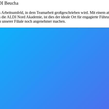
LDI Beucha
 Arbeitsumfeld, in dem Teamarbeit großgeschrieben wird. Mit einem at
 die ALDI Nord Akademie, ist dies der ideale Ort für engagierte Führu
in unserer Filiale noch angenehmer machen.