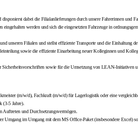
disponierst dabei die Filialanlieferungen durch unsere Fahrerinnen und Fa
ten eingehalten werden und sich die eingesetzten Fahrzeuge in ordnungsge
d unseren Filialen und stellst effiziente Transporte und die Einhaltung der
einteilung sowie die effiziente Einarbeitung neuer Kolleginnen und Kolle
er Sicherheitsvorschriften sowie für die Umsetzung von LEAN-Initiativen 
meister (m/w/d), Fachkraft (m/w/d) für Lagerlogistik oder eine vergleichba
k (3-5 Jahre).
tem Auftreten und Durchsetzungsvermögen.
cherer Umgang im Umgang mit dem MS Office-Paket (insbesondere Excel) s