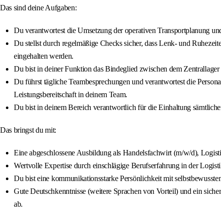
Das sind deine Aufgaben:
Du verantwortest die Umsetzung der operativen Transportplanung und 
Du stellst durch regelmäßige Checks sicher, dass Lenk- und Ruhezei
eingehalten werden.
Du bist in deiner Funktion das Bindeglied zwischen dem Zentrallager un
Du führst tägliche Teambesprechungen und verantwortest die Personal
Leistungsbereitschaft in deinem Team.
Du bist in deinem Bereich verantwortlich für die Einhaltung sämtlich
Das bringst du mit:
Eine abgeschlossene Ausbildung als Handelsfachwirt (m/w/d), Logistik
Wertvolle Expertise durch einschlägige Berufserfahrung in der Logisti
Du bist eine kommunikationsstarke Persönlichkeit mit selbstbewuss
Gute Deutschkenntnisse (weitere Sprachen von Vorteil) und ein si
ab.