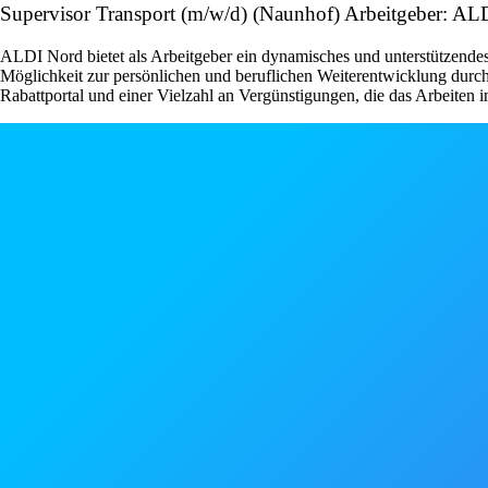
Supervisor Transport (m/w/d) (Naunhof) Arbeitgeber: A
ALDI Nord bietet als Arbeitgeber ein dynamisches und unterstützendes
Möglichkeit zur persönlichen und beruflichen Weiterentwicklung durch
Rabattportal und einer Vielzahl an Vergünstigungen, die das Arbeiten 