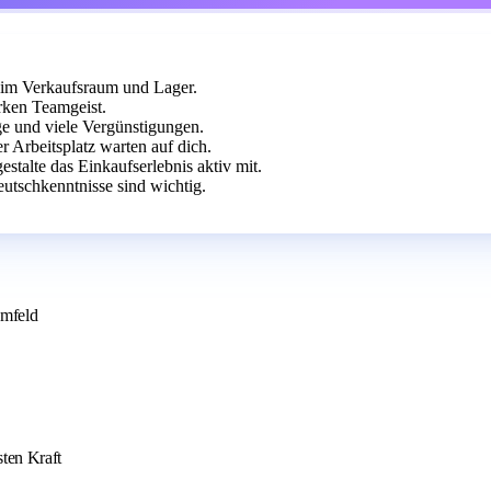
ze im Verkaufsraum und Lager.
rken Teamgeist.
age und viele Vergünstigungen.
r Arbeitsplatz warten auf dich.
talte das Einkaufserlebnis aktiv mit.
utschkenntnisse sind wichtig.
umfeld
sten Kraft