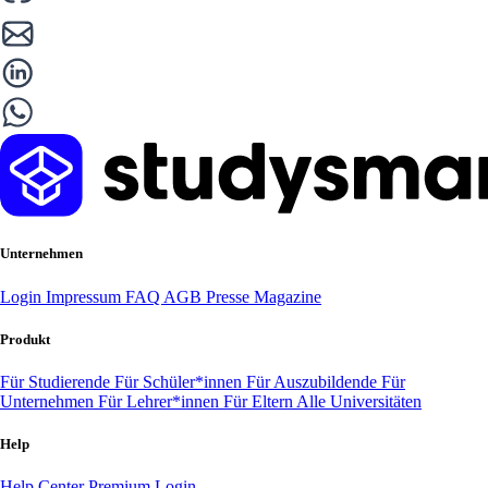
Unternehmen
Login
Impressum
FAQ
AGB
Presse
Magazine
Produkt
Für Studierende
Für Schüler*innen
Für Auszubildende
Für
Unternehmen
Für Lehrer*innen
Für Eltern
Alle Universitäten
Help
Help Center
Premium Login