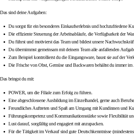
Das sind deine Aufgaben:
Du sorgst für ein besonderes Einkaufserlebnis und hochzufriedene 
Die effiziente Steuerung der Arbeitsabläufe, die Verfügbarkeit der Wa
Du führst und motivierst das Team und bildest unsere Nachwuchskräft
Du übernimmst gemeinsam mit deinem Team alle anfallenden Aufgab
Zum Beispiel kontrollierst du die Eingangsware, baust sie auf der Verk
Die Frische von Obst, Gemüse und Backwaren behältst du immer im
Das bringst du mit:
POWER, um die Filiale zum Erfolg zu führen.
Eine abgeschlossene Ausbildung im Einzelhandel, gerne auch Berufse
Freundliches Auftreten und Spaß am Umgang mit Kundinnen und K
Führungskompetenz und Kommunikationsstärke sowie Flexibilität un
Lust darauf, sorgfältig und engagiert mit anzupacken.
Für die Tätigkeit im Verkauf sind gute Deutschkenntnisse (mindesten