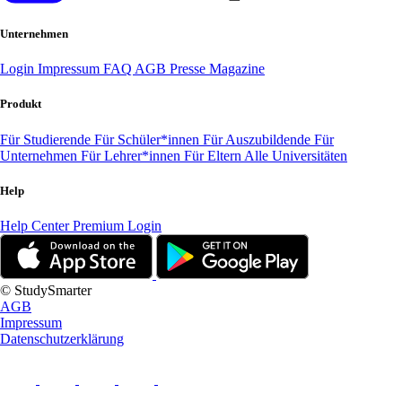
Unternehmen
Login
Impressum
FAQ
AGB
Presse
Magazine
Produkt
Für Studierende
Für Schüler*innen
Für Auszubildende
Für
Unternehmen
Für Lehrer*innen
Für Eltern
Alle Universitäten
Help
Help Center
Premium Login
© StudySmarter
AGB
Impressum
Datenschutzerklärung