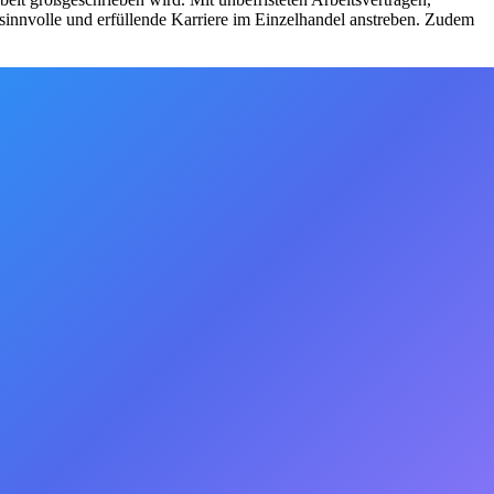
 sinnvolle und erfüllende Karriere im Einzelhandel anstreben. Zudem