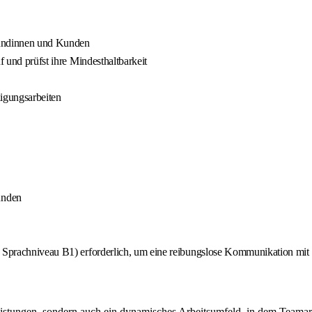
Kundinnen und Kunden
f und prüfst ihre Mindesthaltbarkeit
nigungsarbeiten
unden
s Sprachniveau B1) erforderlich, um eine reibungslose Kommunikation mit 
zleistungen, sondern auch ein dynamisches Arbeitsumfeld, in dem Teamar