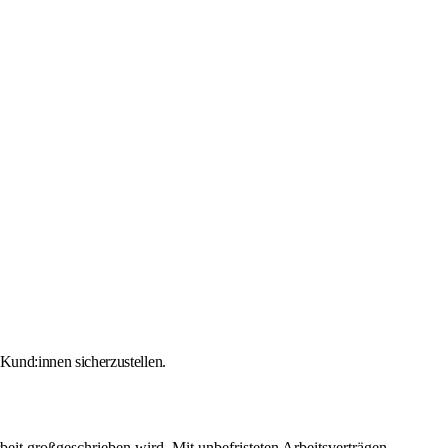
Kund:innen sicherzustellen.
beit großgeschrieben wird. Mit unbefristeten Arbeitsverträgen,