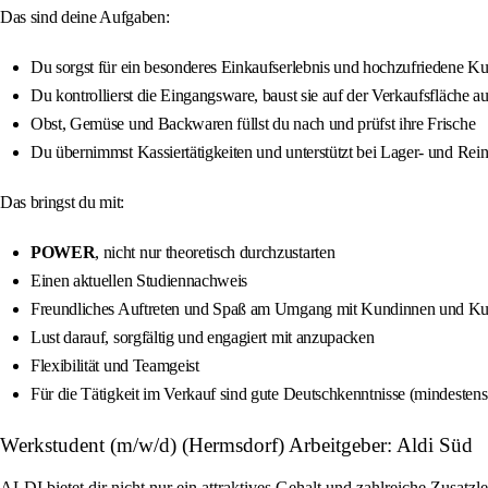
Das sind deine Aufgaben:
Du sorgst für ein besonderes Einkaufserlebnis und hochzufriedene 
Du kontrollierst die Eingangsware, baust sie auf der Verkaufsfläche au
Obst, Gemüse und Backwaren füllst du nach und prüfst ihre Frische
Du übernimmst Kassiertätigkeiten und unterstützt bei Lager- und Rei
Das bringst du mit:
POWER
, nicht nur theoretisch durchzustarten
Einen aktuellen Studiennachweis
Freundliches Auftreten und Spaß am Umgang mit Kundinnen und K
Lust darauf, sorgfältig und engagiert mit anzupacken
Flexibilität und Teamgeist
Für die Tätigkeit im Verkauf sind gute Deutschkenntnisse (mindesten
Werkstudent (m/w/d) (Hermsdorf) Arbeitgeber: Aldi Süd
ALDI bietet dir nicht nur ein attraktives Gehalt und zahlreiche Zusat