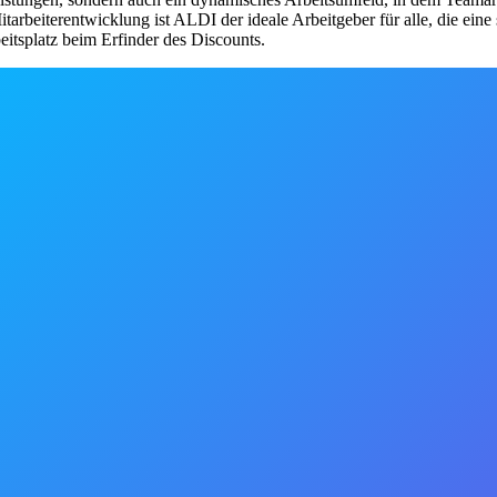
rbeiterentwicklung ist ALDI der ideale Arbeitgeber für alle, die eine
eitsplatz beim Erfinder des Discounts.