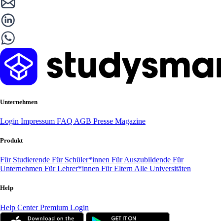
Unternehmen
Login
Impressum
FAQ
AGB
Presse
Magazine
Produkt
Für Studierende
Für Schüler*innen
Für Auszubildende
Für
Unternehmen
Für Lehrer*innen
Für Eltern
Alle Universitäten
Help
Help Center
Premium Login