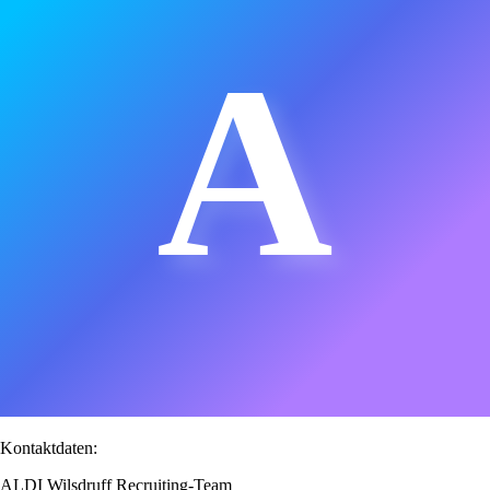
A
Kontaktdaten:
ALDI Wilsdruff Recruiting-Team