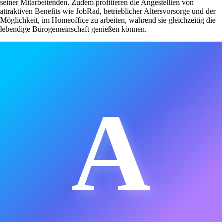
seiner Mitarbeitenden. Zudem profitieren die Angestellten von
attraktiven Benefits wie JobRad, betrieblicher Altersvorsorge und der
Möglichkeit, im Homeoffice zu arbeiten, während sie gleichzeitig die
lebendige Bürogemeinschaft genießen können.
A