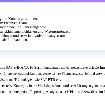
eng mit Kunden zusammen.
em kreativen Team.
rierepfade und Fitnessangebote.
ntwicklungsmöglichkeiten und Wissensaustausch.
ternehmen und setze innovative Lösungen um.
itale Innovationen.
 bringe SAP S/4HANA‑FI‑Stammkund:innen auf ein neues Level mit Co‑In
r für unsere Bestandskunden, verstehst ihre Finanzprozesse tief und entwi
Wissen mit Technologien wie SAP BTP, etc.
se, erstellst Konzepte, führst Workshops durch und setzt Lösungen gemei
aus – ob Integration, Reporting, Analytics oder KPIs – und setzt diese im