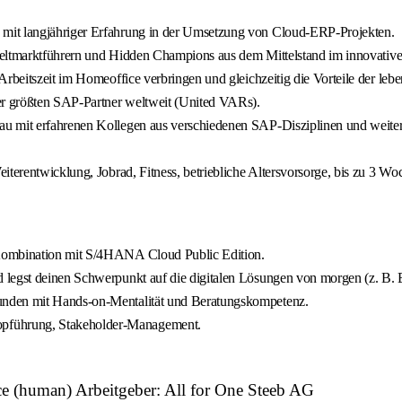
ms mit langjähriger Erfahrung in der Umsetzung von Cloud‑ERP‑Projekten.
en Weltmarktführern und Hidden Champions aus dem Mittelstand im innova
r Arbeitszeit im Homeoffice verbringen und gleichzeitig die Vorteile der l
der größten SAP‑Partner weltweit (United VARs).
bau mit erfahrenen Kollegen aus verschiedenen SAP‑Disziplinen und weiter
eiterentwicklung, Jobrad, Fitness, betriebliche Altersvorsorge, bis zu 3 W
 Kombination mit S/4HANA Cloud Public Edition.
 legst deinen Schwerpunkt auf die digitalen Lösungen von morgen (z. B. 
unden mit Hands‑on‑Mentalität und Beratungskompetenz.
pführung, Stakeholder‑Management.
e (human) Arbeitgeber: All for One Steeb AG