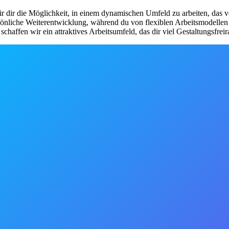
 dir die Möglichkeit, in einem dynamischen Umfeld zu arbeiten, das 
önliche Weiterentwicklung, während du von flexiblen Arbeitsmodellen 
haffen wir ein attraktives Arbeitsumfeld, das dir viel Gestaltungsfreir