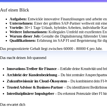
Auf einen Blick
Aufgaben:
Entwickle innovative Finanzlösungen und arbeite 
Unternehmen:
Einer der größten SAP-Partner weltweit mit ein
Vorteile:
30+1 Tage Urlaub, hybrides Arbeiten, individuelle Kar
Weitere Informationen:
Kollegiales Umfeld mit exzellenten E
Warum dieser Job:
Gestalte die Digitalisierung führender Un
Qualifikationen:
Erfahrung im SAP FI und Begeisterung für dig
Das prognostizierte Gehalt liegt zwischen 60000 - 80000 € pro Jahr.
Das macht deinen Job spannend
Innovations-Treiber für Finance
– Entfalte deine Kreativität und
Architekt der Kundenbeziehung
– Du bist zentraler Ansprechpartne
Zukunftsvisionär im Cloud‑Ökosystem
– Du kombinierst dein FI‑
Trusted Advisor & Business‑Partner
– Du identifizierst Bedürfnis
Interdisziplinärer Impulsgeber
– Du erkennst Potenziale über FI hin
Das erwartet dich