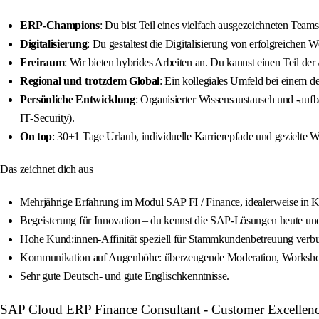
ERP‑Champions
: Du bist Teil eines vielfach ausgezeichneten Tea
Digitalisierung
: Du gestaltest die Digitalisierung von erfolgreich
Freiraum
: Wir bieten hybrides Arbeiten an. Du kannst einen Teil de
Regional und trotzdem Global
: Ein kollegiales Umfeld bei einem 
Persönliche Entwicklung
: Organisierter Wissensaustausch und -auf
IT‑Security).
On top
: 30+1 Tage Urlaub, individuelle Karrierepfade und gezielte W
Das zeichnet dich aus
Mehrjährige Erfahrung im Modul SAP FI / Finance, idealerweise in
Begeisterung für Innovation – du kennst die SAP‑Lösungen heute und
Hohe Kund:innen‑Affinität speziell für Stammkundenbetreuung verb
Kommunikation auf Augenhöhe: überzeugende Moderation, Worksho
Sehr gute Deutsch‑ und gute Englischkenntnisse.
SAP Cloud ERP Finance Consultant - Customer Excellenc