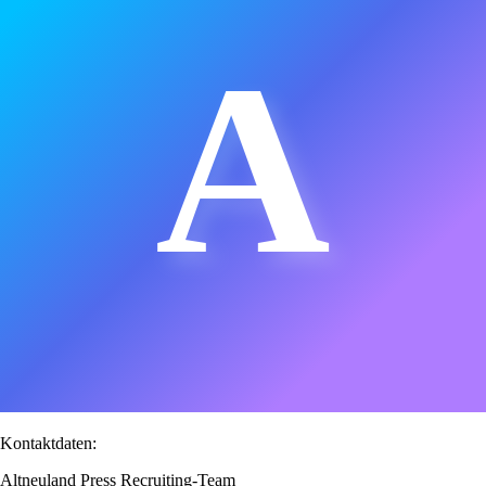
A
Kontaktdaten:
Altneuland Press Recruiting-Team