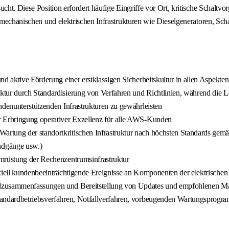
ucht. Diese Position erfordert häufige Eingriffe vor Ort, kritische Schal
 an mechanischen und elektrischen Infrastrukturen wie Dieselgeneratoren
d aktive Förderung einer erstklassigen Sicherheitskultur in allen Aspekten
ktur durch Standardisierung von Verfahren und Richtlinien, während die 
ndenunterstützenden Infrastrukturen zu gewährleisten
r Erbringung operativer Exzellenz für alle AWS-Kunden
artung der standortkritischen Infrastruktur nach höchsten Standards ge
ndgänge usw.)
Umrüstung der Rechenzentrumsinfrastruktur
ziell kundenbeeinträchtigende Ereignisse an Komponenten der elektrischen 
endzusammenfassungen und Bereitstellung von Updates und empfohlenen
Standardbetriebsverfahren, Notfallverfahren, vorbeugenden Wartungsprog