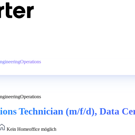
EngineeringOperations
EngineeringOperations
ions Technician (m/f/d), Data C
Kein Homeoffice möglich