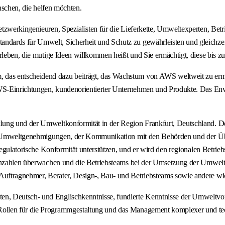
enschen, die helfen möchten.
tzwerkingenieuren, Spezialisten für die Lieferkette, Umweltexperten, Bet
dards für Umwelt, Sicherheit und Schutz zu gewährleisten und gleichzei
rleben, die mutige Ideen willkommen heißt und Sie ermächtigt, diese bis z
das entscheidend dazu beiträgt, das Wachstum von AWS weltweit zu erm
AWS-Einrichtungen, kundenorientierter Unternehmen und Produkte. Das Env
lung und der Umweltkonformität in der Region Frankfurt, Deutschland. D
 von Umweltgenehmigungen, der Kommunikation mit den Behörden und der Ü
e regulatorische Konformität unterstützen, und er wird den regionalen Be
Kennzahlen überwachen und die Betriebsteams bei der Umsetzung der Umwel
uftragnehmer, Berater, Design-, Bau- und Betriebsteams sowie andere wi
, Deutsch- und Englischkenntnisse, fundierte Kenntnisse der Umweltvorsc
ollen für die Programmgestaltung und das Management komplexer und tec