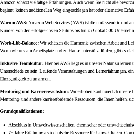
Amazon schätzt vielfältige Erfahrungen. Auch wenn Sie nicht alle bevorzu
beginnt, keinen traditionellen Weg eingeschlagen hat oder alternative Erfa
Warum AWS:
Amazon Web Services (AWS) ist die umfassendste und am we
Kunden von den erfolgreichsten Startups bis hin zu Global 500-Unternehme
Work-Life-Balance:
Wir schätzen die Harmonie zwischen Arbeit und Leben.
Wenn wir uns am Arbeitsplatz und zu Hause unterstützt fühlen, gibt es nich
Inklusive Teamkultur:
Hier bei AWS liegt es in unserer Natur zu lernen u
Unterschiede zu sein. Laufende Veranstaltungen und Lernerfahrungen, ein
Einzigartigkeit zu umarmen.
Mentoring und Karrierewachstum:
Wir erhöhen kontinuierlich unsere L
Mentoring- und andere karrierefördernde Ressourcen, die Ihnen helfen, s
Grundqualifikationen:
Abschluss in Umweltwissenschaften, chemischer oder umwelttechnisc
7+ Jahre Erfahrung als technische Ressource für Umweltfragen, Com