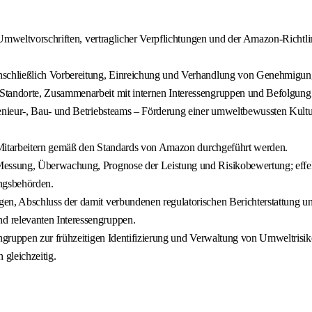
 Umweltvorschriften, vertraglicher Verpflichtungen und der Amazon-Richt
nschließlich Vorbereitung, Einreichung und Verhandlung von Genehmigu
andorte, Zusammenarbeit mit internen Interessengruppen und Befolgung et
enieur-, Bau- und Betriebsteams – Förderung einer umweltbewussten Kultu
 Mitarbeitern gemäß den Standards von Amazon durchgeführt werden.
essung, Überwachung, Prognose der Leistung und Risikobewertung; effek
ungsbehörden.
n, Abschluss der damit verbundenen regulatorischen Berichterstattung u
 relevanten Interessengruppen.
ngruppen zur frühzeitigen Identifizierung und Verwaltung von Umweltrisik
gleichzeitig.