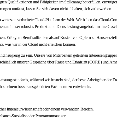
gten Qualifikationen und Fähigkeiten im Stellenangebot erfüllen, ermutige
hrungen umfasst, lassen Sie sich davon nicht abhalten, sich zu bewerben.
itesten verbreitete Cloud-Plattform der Welt. Wir haben das Cloud-Comp
n auf unser robustes Produkt- und Dienstleistungsangebot, um ihre Geschä
 Erfolg im Beruf sollte niemals auf Kosten von Opfern zu Hause erzielt we
ts, was wir in der Cloud nicht erreichen können.
nd neugierig zu sein. Unsere von Mitarbeitern geleiteten Interessengruppen 
schließlich unserer Gespräche über Rasse und Ethnizität (CORE) und Amaze
eistungsstandards, während wir bestrebt sind, der beste Arbeitgeber der E
ich zu einem besser ausgebildeten Fachmann zu entwickeln.
her Ingenieurwissenschaft oder einem verwandten Bereich.
pliance-Spezialist oder Programmmanager.