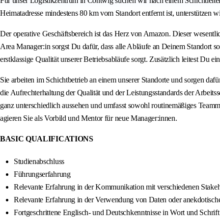
Für unser Logistikzentrum in Contwig suchen wir nach einem Schichtleiter:in
Heimatadresse mindestens 80 km vom Standort entfernt ist, unterstützen 
Der operative Geschäftsbereich ist das Herz von Amazon. Dieser wesentlich
Area Manager:in sorgst Du dafür, dass alle Abläufe an Deinem Standort so 
erstklassige Qualität unserer Betriebsabläufe sorgt. Zusätzlich leitest Du
Sie arbeiten im Schichtbetrieb an einem unserer Standorte und sorgen dafür
die Aufrechterhaltung der Qualität und der Leistungsstandards der Arbeit
ganz unterschiedlich aussehen und umfasst sowohl routinemäßiges Teamma
agieren Sie als Vorbild und Mentor für neue Manager:innen.
BASIC QUALIFICATIONS
Studienabschluss
Führungserfahrung
Relevante Erfahrung in der Kommunikation mit verschiedenen Stakeho
Relevante Erfahrung in der Verwendung von Daten oder anekdotisch
Fortgeschrittene Englisch- und Deutschkenntnisse in Wort und Schrift