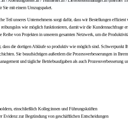
 / Abteilungsleiter:in / Teamleiter:in / Lieferkettenmanager:in (interner Ti
wir Sie mit einem Umzugspaket.
e Teil unseres Unternehmens sorgt dafür, dass wir Bestellungen effizient v
reibungslos wie möglich funktionieren, damit wir die Kundennachfrage erfü
 eine Reihe von Projekten in unserem gesamten Netzwerk, um die Produktivitä
, dass die dortigen Abläufe so produktiv wie möglich sind. Schwerpunkt Ihr
sschichten. Sie beaufsichtigen außerdem die Prozessverbesserungen in Ihre
nagement und tägliche Betriebsaufgaben als auch Prozessverbesserung un
ldern, einschließlich Kolleg:innen und Führungskräften
er Evidenz zur Begründung von geschäftlichen Entscheidungen