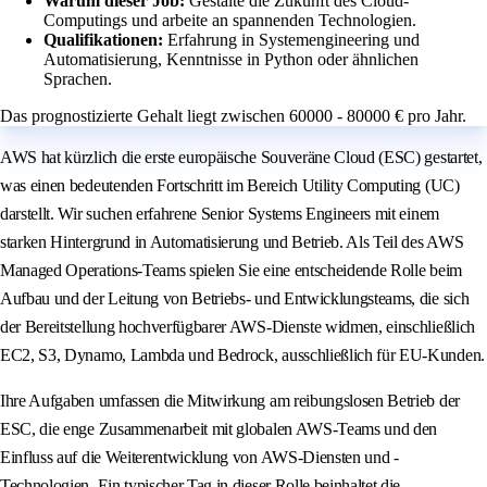
Warum dieser Job:
Gestalte die Zukunft des Cloud-
Computings und arbeite an spannenden Technologien.
Qualifikationen:
Erfahrung in Systemengineering und
Automatisierung, Kenntnisse in Python oder ähnlichen
Sprachen.
Das prognostizierte Gehalt liegt zwischen 60000 - 80000 € pro Jahr.
AWS hat kürzlich die erste europäische Souveräne Cloud (ESC) gestartet,
was einen bedeutenden Fortschritt im Bereich Utility Computing (UC)
darstellt. Wir suchen erfahrene Senior Systems Engineers mit einem
starken Hintergrund in Automatisierung und Betrieb. Als Teil des AWS
Managed Operations-Teams spielen Sie eine entscheidende Rolle beim
Aufbau und der Leitung von Betriebs- und Entwicklungsteams, die sich
der Bereitstellung hochverfügbarer AWS-Dienste widmen, einschließlich
EC2, S3, Dynamo, Lambda und Bedrock, ausschließlich für EU-Kunden.
Ihre Aufgaben umfassen die Mitwirkung am reibungslosen Betrieb der
ESC, die enge Zusammenarbeit mit globalen AWS-Teams und den
Einfluss auf die Weiterentwicklung von AWS-Diensten und -
Technologien. Ein typischer Tag in dieser Rolle beinhaltet die