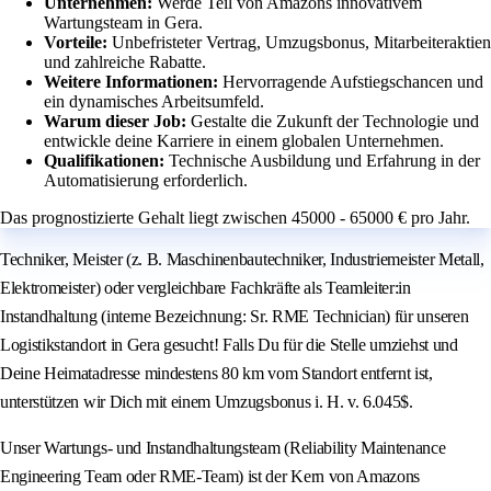
Unternehmen:
Werde Teil von Amazons innovativem
Wartungsteam in Gera.
Vorteile:
Unbefristeter Vertrag, Umzugsbonus, Mitarbeiteraktien
und zahlreiche Rabatte.
Weitere Informationen:
Hervorragende Aufstiegschancen und
ein dynamisches Arbeitsumfeld.
Warum dieser Job:
Gestalte die Zukunft der Technologie und
entwickle deine Karriere in einem globalen Unternehmen.
Qualifikationen:
Technische Ausbildung und Erfahrung in der
Automatisierung erforderlich.
Das prognostizierte Gehalt liegt zwischen 45000 - 65000 € pro Jahr.
Techniker, Meister (z. B. Maschinenbautechniker, Industriemeister Metall,
Elektromeister) oder vergleichbare Fachkräfte als Teamleiter:in
Instandhaltung (interne Bezeichnung: Sr. RME Technician) für unseren
Logistikstandort in Gera gesucht! Falls Du für die Stelle umziehst und
Deine Heimatadresse mindestens 80 km vom Standort entfernt ist,
unterstützen wir Dich mit einem Umzugsbonus i. H. v. 6.045$.
Unser Wartungs- und Instandhaltungsteam (Reliability Maintenance
Engineering Team oder RME-Team) ist der Kern von Amazons