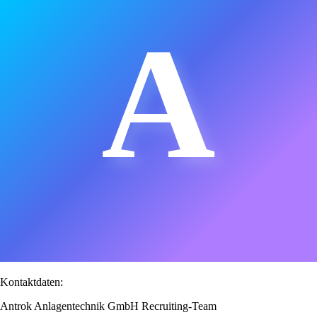
A
Kontaktdaten:
Antrok Anlagentechnik GmbH Recruiting-Team