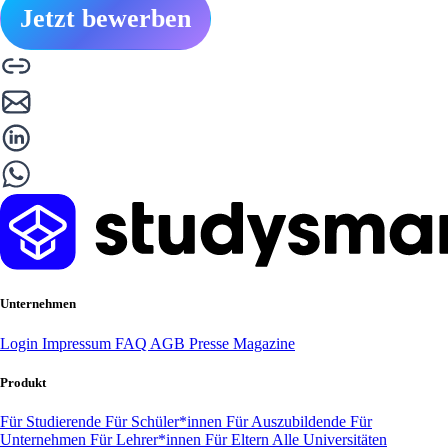
Jetzt bewerben
Unternehmen
Login
Impressum
FAQ
AGB
Presse
Magazine
Produkt
Für Studierende
Für Schüler*innen
Für Auszubildende
Für
Unternehmen
Für Lehrer*innen
Für Eltern
Alle Universitäten