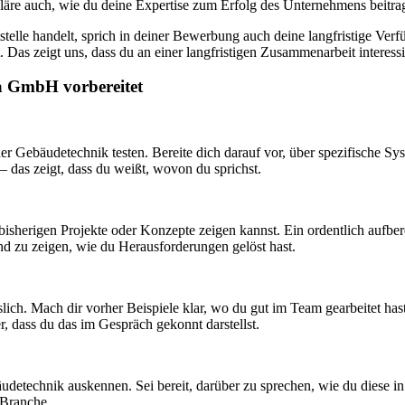
kläre auch, wie du deine Expertise zum Erfolg des Unternehmens beitra
stelle handelt, sprich in deiner Bewerbung auch deine langfristige Verf
Das zeigt uns, dass du an einer langfristigen Zusammenarbeit interessie
na GmbH vorbereitet
 der Gebäudetechnik testen. Bereite dich darauf vor, über spezifische
– das zeigt, dass du weißt, wovon du sprichst.
r bisherigen Projekte oder Konzepte zeigen kannst. Ein ordentlich aufb
nd zu zeigen, wie du Herausforderungen gelöst hast.
slich. Mach dir vorher Beispiele klar, wo du gut im Team gearbeitet has
r, dass du das im Gespräch gekonnt darstellst.
bäudetechnik auskennen. Sei bereit, darüber zu sprechen, wie du diese
 Branche.