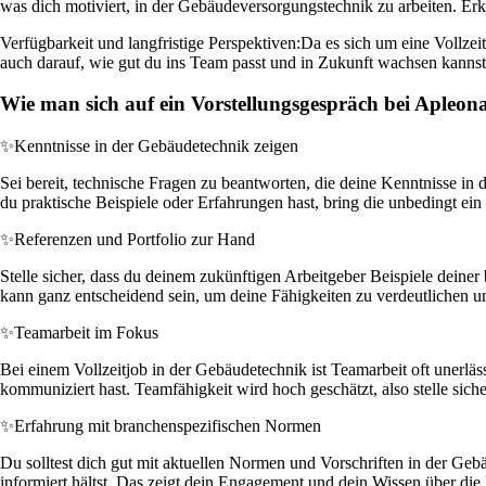
was dich motiviert, in der Gebäudeversorgungstechnik zu arbeiten. Er
Verfügbarkeit und langfristige Perspektiven:
Da es sich um eine Vollzeit
auch darauf, wie gut du ins Team passt und in Zukunft wachsen kannst. 
Wie man sich auf ein Vorstellungsgespräch bei Apleo
✨
Kenntnisse in der Gebäudetechnik zeigen
Sei bereit, technische Fragen zu beantworten, die deine Kenntnisse in
du praktische Beispiele oder Erfahrungen hast, bring die unbedingt ein 
✨
Referenzen und Portfolio zur Hand
Stelle sicher, dass du deinem zukünftigen Arbeitgeber Beispiele deine
kann ganz entscheidend sein, um deine Fähigkeiten zu verdeutlichen u
✨
Teamarbeit im Fokus
Bei einem Vollzeitjob in der Gebäudetechnik ist Teamarbeit oft unerläs
kommuniziert hast. Teamfähigkeit wird hoch geschätzt, also stelle siche
✨
Erfahrung mit branchenspezifischen Normen
Du solltest dich gut mit aktuellen Normen und Vorschriften in der Ge
informiert hältst. Das zeigt dein Engagement und dein Wissen über die