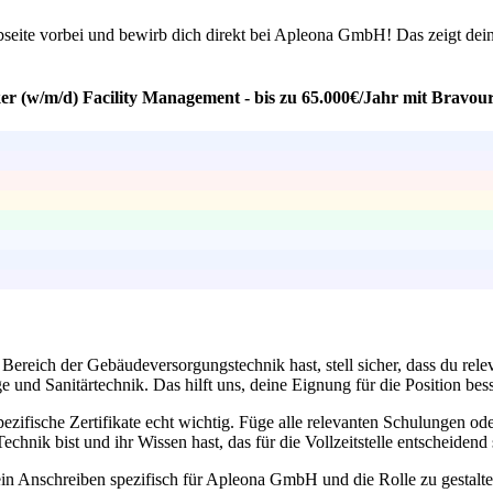
Webseite vorbei und bewirb dich direkt bei Apleona GmbH! Das zeigt dein
ker (w/m/d) Facility Management - bis zu 65.000€/Jahr mit Bravou
Bereich der Gebäudeversorgungstechnik hast, stell sicher, dass du rele
und Sanitärtechnik. Das hilft uns, deine Eignung für die Position bes
ezifische Zertifikate echt wichtig. Füge alle relevanten Schulungen od
hnik bist und ihr Wissen hast, das für die Vollzeitstelle entscheidend 
ein Anschreiben spezifisch für Apleona GmbH und die Rolle zu gestalt