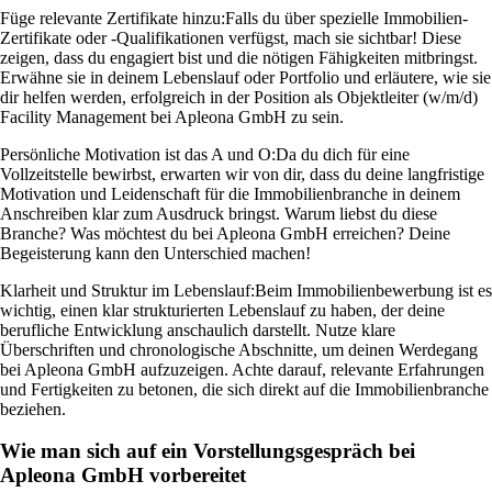
Füge relevante Zertifikate hinzu:
Falls du über spezielle Immobilien-
Zertifikate oder -Qualifikationen verfügst, mach sie sichtbar! Diese
zeigen, dass du engagiert bist und die nötigen Fähigkeiten mitbringst.
Erwähne sie in deinem Lebenslauf oder Portfolio und erläutere, wie sie
dir helfen werden, erfolgreich in der Position als Objektleiter (w/m/d)
Facility Management bei Apleona GmbH zu sein.
Persönliche Motivation ist das A und O:
Da du dich für eine
Vollzeitstelle bewirbst, erwarten wir von dir, dass du deine langfristige
Motivation und Leidenschaft für die Immobilienbranche in deinem
Anschreiben klar zum Ausdruck bringst. Warum liebst du diese
Branche? Was möchtest du bei Apleona GmbH erreichen? Deine
Begeisterung kann den Unterschied machen!
Klarheit und Struktur im Lebenslauf:
Beim Immobilienbewerbung ist es
wichtig, einen klar strukturierten Lebenslauf zu haben, der deine
berufliche Entwicklung anschaulich darstellt. Nutze klare
Überschriften und chronologische Abschnitte, um deinen Werdegang
bei Apleona GmbH aufzuzeigen. Achte darauf, relevante Erfahrungen
und Fertigkeiten zu betonen, die sich direkt auf die Immobilienbranche
beziehen.
Wie man sich auf ein Vorstellungsgespräch bei
Apleona GmbH vorbereitet