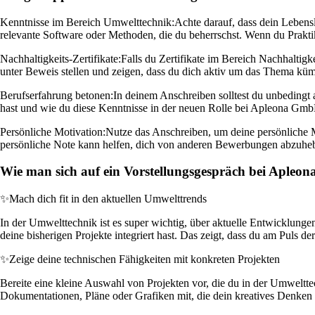
Kenntnisse im Bereich Umwelttechnik:
Achte darauf, dass dein Lebensl
relevante Software oder Methoden, die du beherrschst. Wenn du Praktik
Nachhaltigkeits-Zertifikate:
Falls du Zertifikate im Bereich Nachhaltig
unter Beweis stellen und zeigen, dass du dich aktiv um das Thema kü
Berufserfahrung betonen:
In deinem Anschreiben solltest du unbedingt 
hast und wie du diese Kenntnisse in der neuen Rolle bei Apleona Gmb
Persönliche Motivation:
Nutze das Anschreiben, um deine persönliche Mo
persönliche Note kann helfen, dich von anderen Bewerbungen abzuheb
Wie man sich auf ein Vorstellungsgespräch bei Apleo
✨
Mach dich fit in den aktuellen Umwelttrends
In der Umwelttechnik ist es super wichtig, über aktuelle Entwicklunge
deine bisherigen Projekte integriert hast. Das zeigt, dass du am Puls de
✨
Zeige deine technischen Fähigkeiten mit konkreten Projekten
Bereite eine kleine Auswahl von Projekten vor, die du in der Umwelttech
Dokumentationen, Pläne oder Grafiken mit, die dein kreatives Denke