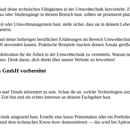
auf deine technischen Fähigkeiten in der Umwelttechnik hervorhebt. Ze
a oder Studiengänge in diesem Bereich hast, sollten sie prominent plat
keit oder Umweltmanagement hast, stelle sicher, dass sie in deinem Le
mmerst.
auf deine bisherigen beruflichen Erfahrungen im Bereich Umwelttechnik
H anwenden kannst. Praktische Beispiele machen deinen Ansatz greifba
tivation für die Arbeit in der Umwelttechnik zu vermitteln. Warum inte
en. Denk daran, dich direkt über unsere Website zu bewerben!
na GmbH vorbereitet
n und Trends informiert zu sein. Schau dir an, welche Technologien un
r Zeit bist und ein echtes Interesse an deinem Fachgebiet hast.
nik umgesetzt hast. Erstelle eine kurze Präsentation oder ein Portfolio
n und dein technisches Know-how demonstrieren — das wird bei Apleo