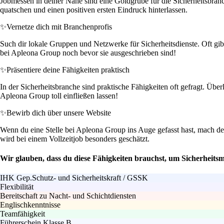
Jobmessen in deiner Nähe sind eine Goldgrube für die Sicherheitsbran
quatschen und einen positiven ersten Eindruck hinterlassen.
✨
Vernetze dich mit Branchenprofis
Such dir lokale Gruppen und Netzwerke für Sicherheitsdienste. Oft gib
bei Apleona Group noch bevor sie ausgeschrieben sind!
✨
Präsentiere deine Fähigkeiten praktisch
In der Sicherheitsbranche sind praktische Fähigkeiten oft gefragt. Üb
Apleona Group toll einfließen lassen!
✨
Bewirb dich über unsere Website
Wenn du eine Stelle bei Apleona Group ins Auge gefasst hast, mach den
wird bei einem Vollzeitjob besonders geschätzt.
Wir glauben, dass du diese Fähigkeiten brauchst, um Sicherheitsm
IHK Gep.Schutz- und Sicherheitskraft / GSSK
Flexibilität
Bereitschaft zu Nacht- und Schichtdiensten
Englischkenntnisse
Teamfähigkeit
Führerschein Klasse B