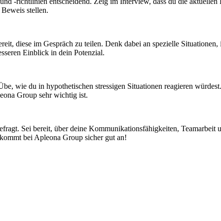
 und -richtlinien entscheidend. Zeig im Interview, dass du die aktuell
Beweis stellen.
bereit, diese im Gespräch zu teilen. Denk dabei an spezielle Situatione
sseren Einblick in dein Potenzial.
Übe, wie du in hypothetischen stressigen Situationen reagieren würdest
eona Group sehr wichtig ist.
ft gefragt. Sei bereit, über deine Kommunikationsfähigkeiten, Teamarbe
as kommt bei Apleona Group sicher gut an!