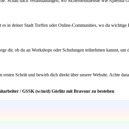
che. Schau nach Veranstaltungen, wo Sicherheitsdienste wie Apleona Gr
t es in deiner Stadt Treffen oder Online-Communities, wo du wichtige K
erlege dir, ob du an Workshops oder Schulungen teilnehmen kannst, um 
 ersten Schritt und bewirb dich direkt über unsere Website. Achte dara
itarbeiter / GSSK (w/m/d) Görlitz mit Bravour zu bestehen