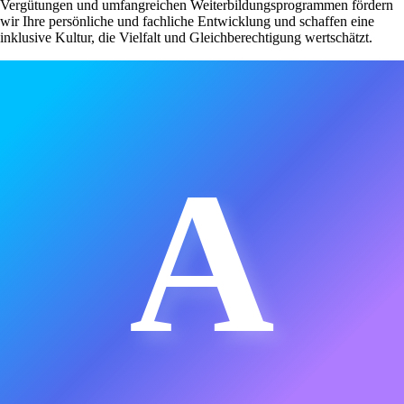
Vergütungen und umfangreichen Weiterbildungsprogrammen fördern
wir Ihre persönliche und fachliche Entwicklung und schaffen eine
inklusive Kultur, die Vielfalt und Gleichberechtigung wertschätzt.
A