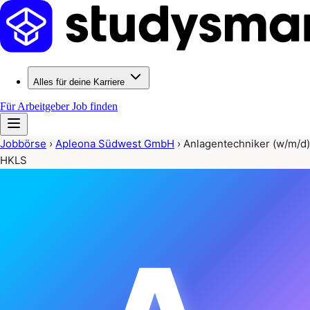
Alles für deine Karriere
Für Arbeitgeber
Job finden
Jobbörse
›
Apleona Südwest GmbH
›
Anlagentechniker (w/m/d)
HKLS