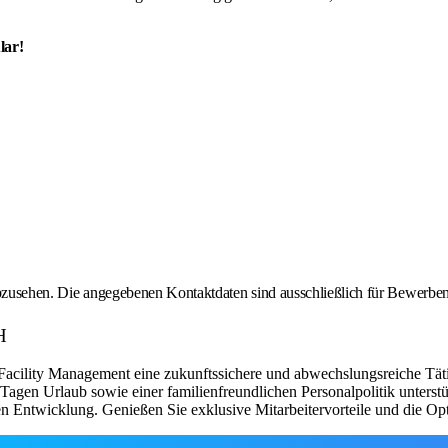
lar!
 abzusehen. Die angegebenen Kontaktdaten sind ausschließlich für Bewerbe
H
cility Management eine zukunftssichere und abwechslungsreiche Tätigk
0 Tagen Urlaub sowie einer familienfreundlichen Personalpolitik unters
n Entwicklung. Genießen Sie exklusive Mitarbeitervorteile und die Opti