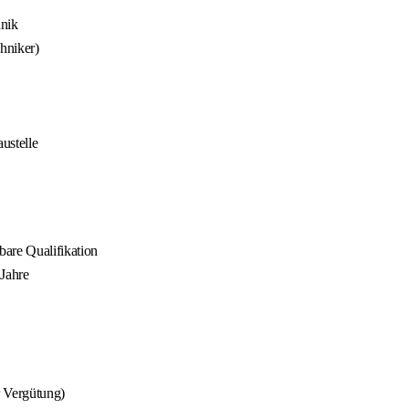
hnik
hniker)
ustelle
bare Qualifikation
 Jahre
r Vergütung)