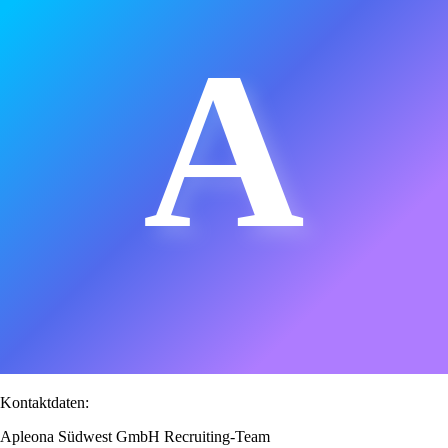
A
Kontaktdaten:
Apleona Südwest GmbH Recruiting-Team