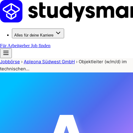
Alles für deine Karriere
Für Arbeitgeber
Job finden
Jobbörse
›
Apleona Südwest GmbH
›
Objektleiter (w/m/d) im
technischen…