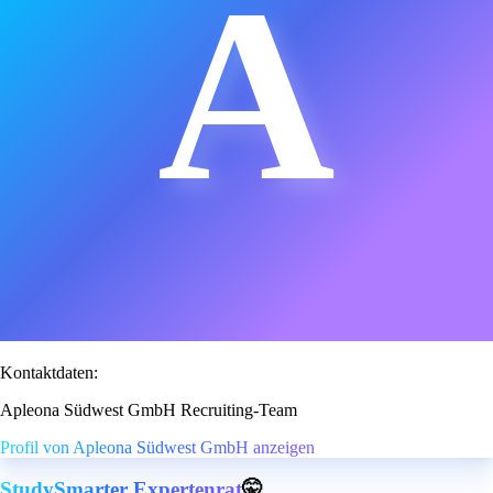
A
Kontaktdaten:
Apleona Südwest GmbH Recruiting-Team
Profil von Apleona Südwest GmbH anzeigen
StudySmarter Expertenrat
🤫