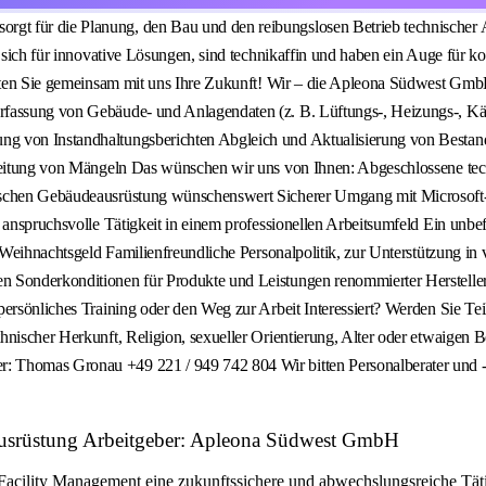
 für die Planung, den Bau und den reibungslosen Betrieb technischer Anl
rn sich für innovative Lösungen, sind technikaffin und haben ein Auge f
alten Sie gemeinsam mit uns Ihre Zukunft! Wir – die Apleona Südwest GmbH
rfassung von Gebäude- und Anlagendaten (z. B. Lüftungs-, Heizungs-, Käl
ng von Instandhaltungsberichten Abgleich und Aktualisierung von Bestan
arbeitung von Mängeln Das wünschen wir uns von Ihnen: Abgeschlossene te
hnischen Gebäudeausrüstung wünschenswert Sicherer Umgang mit Microsof
 anspruchsvolle Tätigkeit in einem professionellen Arbeitsumfeld Ein unbef
s Weihnachtsgeld Familienfreundliche Personalpolitik, zur Unterstützung in
gen Sonderkonditionen für Produkte und Leistungen renommierter Herste
ersönliches Training oder den Weg zur Arbeit Interessiert? Werden Sie Tei
hnischer Herkunft, Religion, sexueller Orientierung, Alter oder etwaigen 
: Thomas Gronau +49 221 / 949 742 804 Wir bitten Personalberater und -
eausrüstung Arbeitgeber: Apleona Südwest GmbH
cility Management eine zukunftssichere und abwechslungsreiche Tätigk