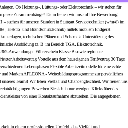
agen. Ob Heizungs-, Lüftungs- oder Elektrotechnik – wir stehen für
ür komplexe Zusammenhänge? Dann freuen wir uns auf Ihre Bewerbung!
 – suchen für unseren Standort in Stuttgart Servicetechniker (w/m/d) im
te-, Elektro- und Brandschutztechnik) mittels mobilem Endgerät
dsunterlagen, technischen Plänen und Schemata Unterstützung des
chnische Ausbildung (z. B. im Bereich TGA, Elektrotechnik,
t-365-Anwendungen Führerschein Klasse B sowie regionale
risteter Arbeitsvertrag Vorteile aus dem hauseigenen Tarifvertrag 30 Tage
 verschiedenen Lebensphasen Flexible Arbeitszeitmodelle für eine echte
ller und Marken APLEONA - Weiterbildungsprogramme zur persönlichen
l unseres Teams! Wir leben Vielfalt und Chancengleichheit. Wir freuen uns
Beeinträchtigungen.Bewerben Sie sich in nur wenigen Klicks über das
dienstleister von einer Kontaktaufnahme abzusehen. Die angegebenen
eit in einem professionellen Umfeld, das Vielfalt und