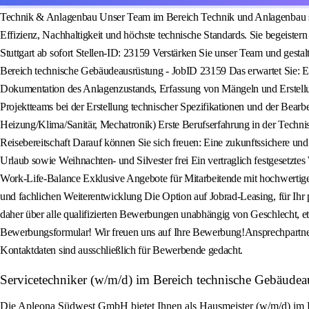
Technik & Anlagenbau Unser Team im Bereich Technik und Anlagenbau sorgt
Effizienz, Nachhaltigkeit und höchste technische Standards. Sie begeiste
Stuttgart ab sofort Stellen-ID: 23159 Verstärken Sie unser Team und gest
Bereich technische Gebäudeausrüstung - JobID 23159 Das erwartet Sie: E
Dokumentation des Anlagenzustands, Erfassung von Mängeln und Erstellu
Projektteams bei der Erstellung technischer Spezifikationen und der Be
Heizung/Klima/Sanitär, Mechatronik) Erste Berufserfahrung in der Tec
Reisebereitschaft Darauf können Sie sich freuen: Eine zukunftssichere und
Urlaub sowie Weihnachten- und Silvester frei Ein vertraglich festgesetzte
Work-Life-Balance Exklusive Angebote für Mitarbeitende mit hochwerti
und fachlichen Weiterentwicklung Die Option auf Jobrad-Leasing, für Ihr p
daher über alle qualifizierten Bewerbungen unabhängig von Geschlecht, et
Bewerbungsformular! Wir freuen uns auf Ihre Bewerbung!Ansprechpartner
Kontaktdaten sind ausschließlich für Bewerbende gedacht.
Servicetechniker (w/m/d) im Bereich technische Gebäud
Die Apleona Südwest GmbH bietet Ihnen als Hausmeister (w/m/d) im Fa