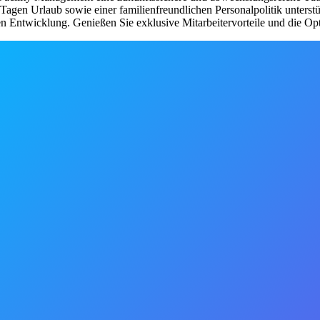
0 Tagen Urlaub sowie einer familienfreundlichen Personalpolitik unters
n Entwicklung. Genießen Sie exklusive Mitarbeitervorteile und die Opti