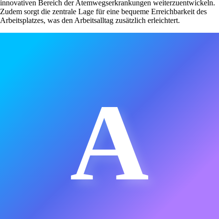
innovativen Bereich der Atemwegserkrankungen weiterzuentwickeln.
Zudem sorgt die zentrale Lage für eine bequeme Erreichbarkeit des
Arbeitsplatzes, was den Arbeitsalltag zusätzlich erleichtert.
A