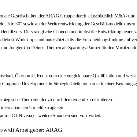
rnationale Gesellschaften der ARAG Gruppe durch, einschließlich M&A- und
ie „5 to 30“ sowie an der Weiterentwicklung der Geschäftsmodelle unserer n
dentifizierst Du strategische Chancen und treibst die Entwicklung neuer, 
und leitest Workshops und unterstützt aktiv die Entscheidungsfindung auf v
 und fungierst in Deinen Themen als Sparrings-Partner für den Vorsitzende
schaft, Ökonomie, Recht oder eine vergleichbare Qualifikation und weist ü
Corporate Development, in Strategieabteilungen oder in einer Beratungsges
trategische Themenfelder zu durchdenken und zu diskutieren.
m internationalen Umfeld zu agieren.
ar mit C1-Niveau) – weitere Sprachen sind von Vorteil.
(m/w/d) Arbeitgeber: ARAG