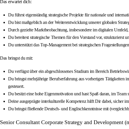
Das erwartet dich:
Du führst eigenständig strategische Projekte für nationale und inte
Du bist maßgeblich an der Weiterentwicklung unserer globalen Strateg
Durch gezielte Marktbeobachtung, insbesondere im digitalen Umfeld, i
Du bereitest strategische Themen für den Vorstand vor, strukturierst 
Du unterstützt das Top-Management bei strategischen Fragestellungen
Das bringst du mit:
Du verfügst über ein abgeschlossenes Studium im Bereich Betriebswirt
Du bringst mehrjährige Berufserfahrung aus vorherigen Tätigkeiten im 
gesteuert.
Du besitzt eine hohe Eigenmotivation und hast Spaß daran, im Team s
Deine ausgeprägte interkulturelle Kompetenz hilft Dir dabei, sicher i
Du bringst fließende Deutsch- und Englischkenntnisse mit (vergleichb
Senior Consultant Corporate Strategy and Development 