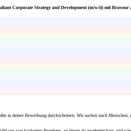
sultant Corporate Strategy and Development (m/w/d) mit Bravour 
sollte in deiner Bewerbung durchscheinen. Wir suchen nach Menschen, di
zähl uns von konkreten Projekten, an denen du gearbeitet hast, und wie