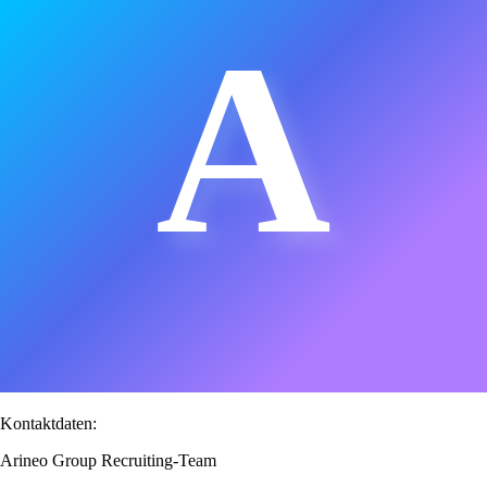
A
Kontaktdaten:
Arineo Group Recruiting-Team