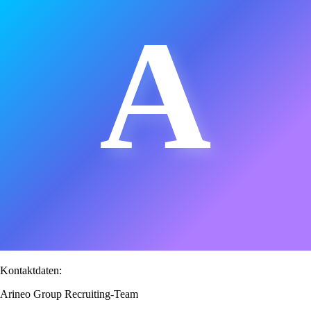
A
Kontaktdaten:
Arineo Group Recruiting-Team