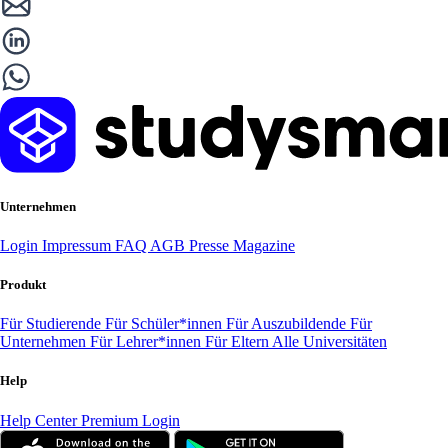
Unternehmen
Login
Impressum
FAQ
AGB
Presse
Magazine
Produkt
Für Studierende
Für Schüler*innen
Für Auszubildende
Für
Unternehmen
Für Lehrer*innen
Für Eltern
Alle Universitäten
Help
Help Center
Premium Login