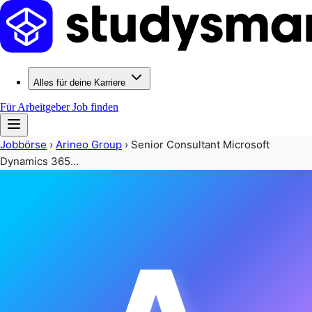
Alles für deine Karriere
Für Arbeitgeber
Job finden
Jobbörse
›
Arineo Group
›
Senior Consultant Microsoft
Dynamics 365…