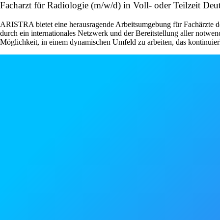
Facharzt für Radiologie (m/w/d) in Voll- oder Teilzeit Deut
ARISTRA bietet eine herausragende Arbeitsumgebung für Fachärzte der 
durch ein internationales Netzwerk und der Bereitstellung aller notwe
Möglichkeit, in einem dynamischen Umfeld zu arbeiten, das kontinuier