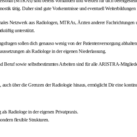
rsonal (MTRAs) sind bereits vorhanden und werden für dich bereitgestellt
ik tätig. Daher sind gute Vorkenntnisse und eventuell Weiterbildungen 
nales Netzwerk aus Radiologen, MTRAs, Ärzten anderer Fachrichtungen und
kräftig unterstützt.
ngsfragen sollen dich genauso wenig von der Patientenversorgung abhalte
ussetzungen als Radiologe in der eigenen Niederlassung.
 und Beruf sowie selbstbestimmtes Arbeiten sind für alle ARISTRA-Mitglie
, auch über die Grenzen der Radiologie hinaus, ermöglicht Dir eine kontinu
als Radiologe in der eigenen Privatpraxis.
sondern flexible Strukturen.