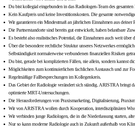
Du bist kollegial eingebunden in das Radiologen-Team des gesamten
Kein Kaufpreis und keine Investitionskosten. Die gesamte notwendige
Wir garantieren ein Mindestmaß an jährlichen Einnahmen aus deiner Pr
Die Partnerstandorte sind bereits gut entwickelt, haben belastbare 
Es besteht also realistisches Potential, die Einnahmen auch weit über 
Über die besondere rechtliche Struktur unseres Netzwerkes ermögliche
Selbständigkeit normalerweise verbundenen finanziellen Risiken get
Du bist, gerade bei komplizierten Fällen, nie allein, sondern kann
Möglichkeiten zum kontinuierlichen fachlichen Austausch und zur For
Regelmäßige Fallbesprechungen im Kollegenkreis.
Das Gebiet der Radiologie verändert sich ständig. ARISTRA bringt das
optimierte MRT-Untersuchungen.
Die Herausforderungen von Praxismarketing, Digitalisierung, Praxis
Wir von ARISTRA wollen durch Kooperation, interdisziplinären Wiss
Wir verbinden junge Radiologen, die in die Niederlassung starten, alt
Nur so kann moderne Radiologie auch in Zukunft außerhalb von Klin