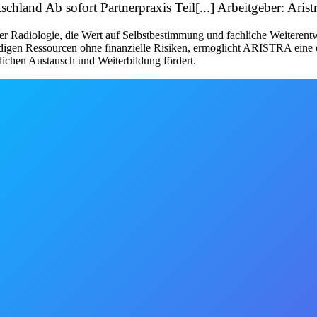
schland Ab sofort Partnerpraxis Teil[...] Arbeitgeber: Arist
Radiologie, die Wert auf Selbstbestimmung und fachliche Weiterentwic
ndigen Ressourcen ohne finanzielle Risiken, ermöglicht ARISTRA eine o
lichen Austausch und Weiterbildung fördert.