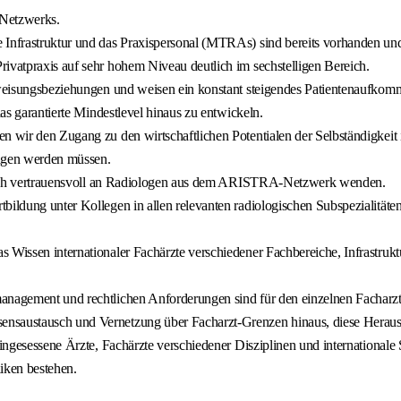
 Netzwerks.
 Infrastruktur und das Praxispersonal (MTRAs) sind bereits vorhanden und 
ivatpraxis auf sehr hohem Niveau deutlich im sechstelligen Bereich.
Zuweisungsbeziehungen und weisen ein konstant steigendes Patientenaufkom
das garantierte Mindestlevel hinaus zu entwickeln.
n wir den Zugang zu den wirtschaftlichen Potentialen der Selbständigkeit i
ragen werden müssen.
st dich vertrauensvoll an Radiologen aus dem ARISTRA-Netzwerk wenden.
tbildung unter Kollegen in allen relevanten radiologischen Subspezialitä
 Wissen internationaler Fachärzte verschiedener Fachbereiche, Infrastrukt
management und rechtlichen Anforderungen sind für den einzelnen Facharz
ensaustausch und Vernetzung über Facharzt-Grenzen hinaus, diese Herausf
eingesessene Ärzte, Fachärzte verschiedener Disziplinen und internationale 
iken bestehen.