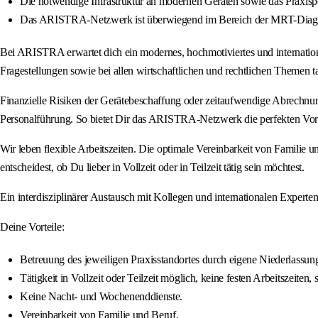
Die notwendige Infrastruktur an modernen Geräten sowie das Praxispe
Das ARISTRA-Netzwerk ist überwiegend im Bereich der MRT-Diagnost
Bei ARISTRA erwartet dich ein modernes, hochmotiviertes und internatio
Fragestellungen sowie bei allen wirtschaftlichen und rechtlichen Themen tat
Finanzielle Risiken der Gerätebeschaffung oder zeitaufwendige Abrechnu
Personalführung. So bietet Dir das ARISTRA-Netzwerk die perfekten Vora
Wir leben flexible Arbeitszeiten. Die optimale Vereinbarkeit von Familie
entscheidest, ob Du lieber in Vollzeit oder in Teilzeit tätig sein möchtest.
Ein interdisziplinärer Austausch mit Kollegen und internationalen Experten
Deine Vorteile:
Betreuung des jeweiligen Praxisstandortes durch eigene Niederlassung 
Tätigkeit in Vollzeit oder Teilzeit möglich, keine festen Arbeitszeiten, 
Keine Nacht- und Wochenenddienste.
Vereinbarkeit von Familie und Beruf.