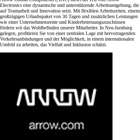
Electronics eine dynamische und unterstützende Arbeitsumgebung, die
auf Teamarbeit und Innovation setzt. Mit flexiblen Arbeitszeiten, einem
großzügigen Urlaubspaket von 30 Tagen und zusätzlichen Leistungen
wie einer Unternehmensrente und Kinderbetreuungszuschüssen
fördern wir das Wohlbefinden unserer Mitarbeiter. In Neu-Isenburg
gelegen, profitieren Sie von einer zentralen Lage mit hervorragenden
Verkehrsanbindungen und der Möglichkeit, in einem internationalen
Umfeld zu arbeiten, das Vielfalt und Inklusion schätzt.