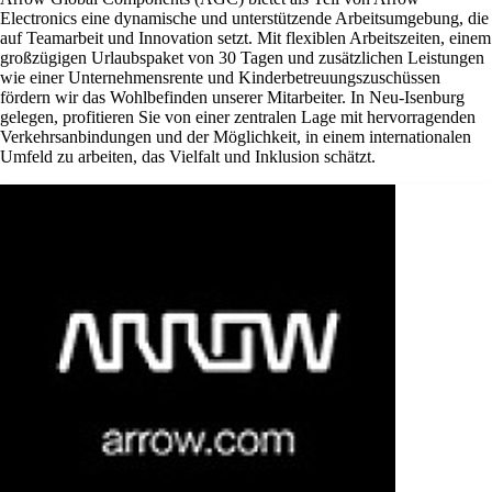
Electronics eine dynamische und unterstützende Arbeitsumgebung, die
auf Teamarbeit und Innovation setzt. Mit flexiblen Arbeitszeiten, einem
großzügigen Urlaubspaket von 30 Tagen und zusätzlichen Leistungen
wie einer Unternehmensrente und Kinderbetreuungszuschüssen
fördern wir das Wohlbefinden unserer Mitarbeiter. In Neu-Isenburg
gelegen, profitieren Sie von einer zentralen Lage mit hervorragenden
Verkehrsanbindungen und der Möglichkeit, in einem internationalen
Umfeld zu arbeiten, das Vielfalt und Inklusion schätzt.