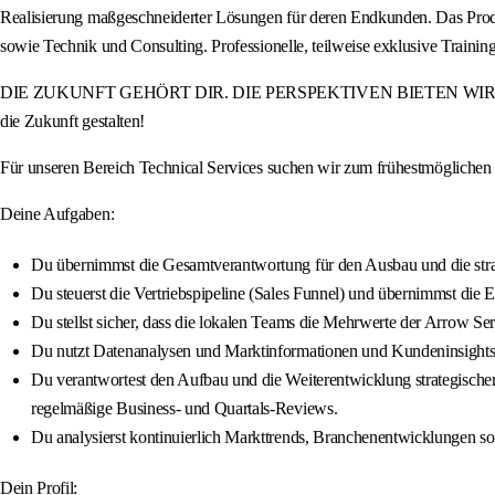
Realisierung maßgeschneiderter Lösungen für deren Endkunden. Das Produ
sowie Technik und Consulting. Professionelle, teilweise exklusive Tra
DIE ZUKUNFT GEHÖRT DIR. DIE PERSPEKTIVEN BIETEN WIR. Werde Teil
die Zukunft gestalten!
Für unseren Bereich Technical Services suchen wir zum frühestmögliche
Deine Aufgaben:
Du übernimmst die Gesamtverantwortung für den Ausbau und die stra
Du steuerst die Vertriebspipeline (Sales Funnel) und übernimmst die
Du stellst sicher, dass die lokalen Teams die Mehrwerte der Arrow Se
Du nutzt Datenanalysen und Marktinformationen und Kundeninsights, u
Du verantwortest den Aufbau und die Weiterentwicklung strategischer 
regelmäßige Business- und Quartals-Reviews.
Du analysierst kontinuierlich Markttrends, Branchenentwicklungen so
Dein Profil: