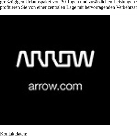
großzügigen Urlaubspaket von 30 Tagen und zusätzlichen Leistungen w
profitieren Sie von einer zentralen Lage mit hervorragenden Verkehrsan
Kontaktdaten: