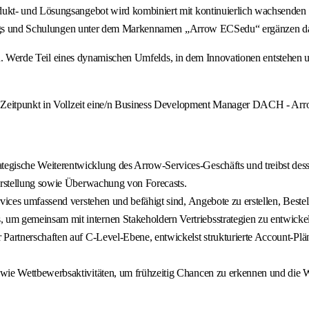
kt- und Lösungsangebot wird kombiniert mit kontinuierlich wachsenden Se
inings und Schulungen unter dem Markennamen „Arrow ECSedu“ ergänzen d
 eines dynamischen Umfelds, in dem Innovationen entstehen und de
n Zeitpunkt in Vollzeit eine/n Business Development Manager DACH - Arr
tegische Weiterentwicklung des Arrow-Services-Geschäfts und treibst des
 Erstellung sowie Überwachung von Forecasts.
rvices umfassend verstehen und befähigt sind, Angebote zu erstellen, Best
m gemeinsam mit internen Stakeholdern Vertriebsstrategien zu entwickeln 
Partnerschaften auf C-Level-Ebene, entwickelst strukturierte Account-Plän
wie Wettbewerbsaktivitäten, um frühzeitig Chancen zu erkennen und die We