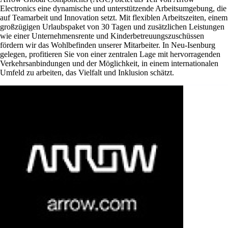
Electronics eine dynamische und unterstützende Arbeitsumgebung, die
auf Teamarbeit und Innovation setzt. Mit flexiblen Arbeitszeiten, einem
großzügigen Urlaubspaket von 30 Tagen und zusätzlichen Leistungen
wie einer Unternehmensrente und Kinderbetreuungszuschüssen
fördern wir das Wohlbefinden unserer Mitarbeiter. In Neu-Isenburg
gelegen, profitieren Sie von einer zentralen Lage mit hervorragenden
Verkehrsanbindungen und der Möglichkeit, in einem internationalen
Umfeld zu arbeiten, das Vielfalt und Inklusion schätzt.