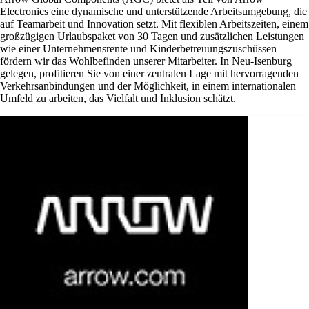
Electronics eine dynamische und unterstützende Arbeitsumgebung, die
auf Teamarbeit und Innovation setzt. Mit flexiblen Arbeitszeiten, einem
großzügigen Urlaubspaket von 30 Tagen und zusätzlichen Leistungen
wie einer Unternehmensrente und Kinderbetreuungszuschüssen
fördern wir das Wohlbefinden unserer Mitarbeiter. In Neu-Isenburg
gelegen, profitieren Sie von einer zentralen Lage mit hervorragenden
Verkehrsanbindungen und der Möglichkeit, in einem internationalen
Umfeld zu arbeiten, das Vielfalt und Inklusion schätzt.