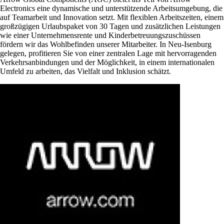
Electronics eine dynamische und unterstützende Arbeitsumgebung, die
auf Teamarbeit und Innovation setzt. Mit flexiblen Arbeitszeiten, einem
großzügigen Urlaubspaket von 30 Tagen und zusätzlichen Leistungen
wie einer Unternehmensrente und Kinderbetreuungszuschüssen
fördern wir das Wohlbefinden unserer Mitarbeiter. In Neu-Isenburg
gelegen, profitieren Sie von einer zentralen Lage mit hervorragenden
Verkehrsanbindungen und der Möglichkeit, in einem internationalen
Umfeld zu arbeiten, das Vielfalt und Inklusion schätzt.