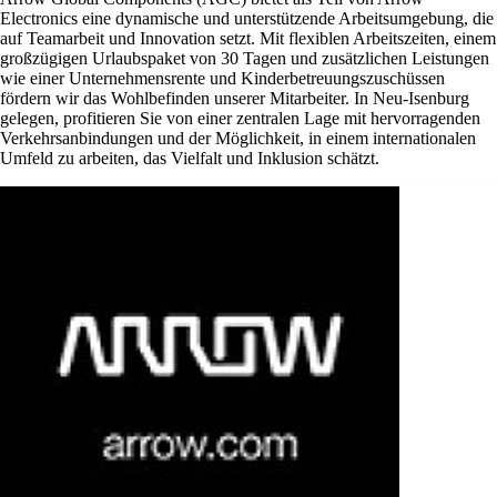
Electronics eine dynamische und unterstützende Arbeitsumgebung, die
auf Teamarbeit und Innovation setzt. Mit flexiblen Arbeitszeiten, einem
großzügigen Urlaubspaket von 30 Tagen und zusätzlichen Leistungen
wie einer Unternehmensrente und Kinderbetreuungszuschüssen
fördern wir das Wohlbefinden unserer Mitarbeiter. In Neu-Isenburg
gelegen, profitieren Sie von einer zentralen Lage mit hervorragenden
Verkehrsanbindungen und der Möglichkeit, in einem internationalen
Umfeld zu arbeiten, das Vielfalt und Inklusion schätzt.