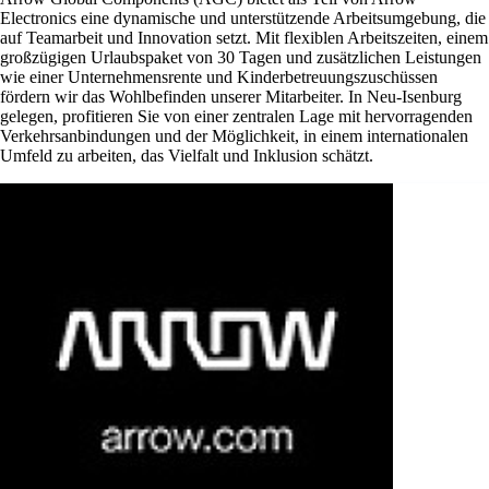
Electronics eine dynamische und unterstützende Arbeitsumgebung, die
auf Teamarbeit und Innovation setzt. Mit flexiblen Arbeitszeiten, einem
großzügigen Urlaubspaket von 30 Tagen und zusätzlichen Leistungen
wie einer Unternehmensrente und Kinderbetreuungszuschüssen
fördern wir das Wohlbefinden unserer Mitarbeiter. In Neu-Isenburg
gelegen, profitieren Sie von einer zentralen Lage mit hervorragenden
Verkehrsanbindungen und der Möglichkeit, in einem internationalen
Umfeld zu arbeiten, das Vielfalt und Inklusion schätzt.