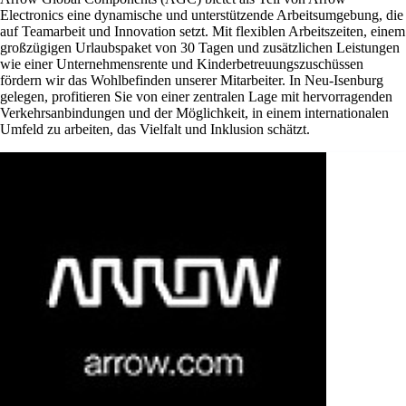
Electronics eine dynamische und unterstützende Arbeitsumgebung, die
auf Teamarbeit und Innovation setzt. Mit flexiblen Arbeitszeiten, einem
großzügigen Urlaubspaket von 30 Tagen und zusätzlichen Leistungen
wie einer Unternehmensrente und Kinderbetreuungszuschüssen
fördern wir das Wohlbefinden unserer Mitarbeiter. In Neu-Isenburg
gelegen, profitieren Sie von einer zentralen Lage mit hervorragenden
Verkehrsanbindungen und der Möglichkeit, in einem internationalen
Umfeld zu arbeiten, das Vielfalt und Inklusion schätzt.